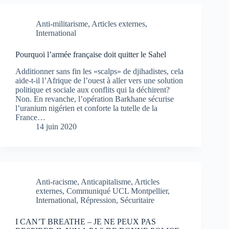
Anti-militarisme
,
Articles externes
,
International
Pourquoi l’armée française doit quitter le Sahel
Additionner sans fin les «scalps» de djihadistes, cela
aide-t-il l’Afrique de l’ouest à aller vers une solution
politique et sociale aux conflits qui la déchirent?
Non. En revanche, l’opération Barkhane sécurise
l’uranium nigérien et conforte la tutelle de la
France…
14 juin 2020
Anti-racisme
,
Anticapitalisme
,
Articles
externes
,
Communiqué UCL Montpellier
,
International
,
Répression
,
Sécuritaire
I CAN’T BREATHE – JE NE PEUX PAS