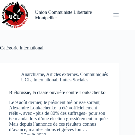
Passer
au
Union Communiste Libertaire
contenu
Montpellier
Catégorie
International
Anarchisme
,
Articles externes
,
Communiqués
UCL
,
International
,
Luttes Sociales
Biélorussie, la classe ouvrière contre Loukachenko
Le 9 août dernier, le président biélorusse sortant,
Alexandre Loukachenko, a été «officiellement
réélu», avec «plus de 80% des suffrages» pour son
6e mandat lors d’une élection grossièrement truquée.
Mais depuis l’annonce de ces résultats connus
d’avance, manifestations et grèves font…
27 août 2020