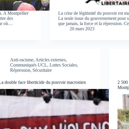
n. A Montpellier
La crise de légitimité du pouvoir est 
rtre des
La seule issue du gouvernement pour se
mar où…
que jamais, la force et la répression. C
20 mars 2023
Anti-racisme
,
Articles externes
,
Communiqués UCL
,
Luttes Sociales
,
Répression
,
Sécuritaire
La double face liberticide du pouvoir macronien
2 500 
Montpe