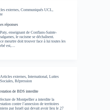
cles externes
,
Communiqués UCL
,
re
les réponses
 Paty, enseignant de Conflans-Sainte-
malgames, le racisme se déchaînent.
e meurtre doit trouver face à lui toutes les
erbé est,…
Articles externes
,
International
,
Luttes
Sociales
,
Répression
station de BDS interdite
fecture de Montpellier a interdite la
station contre l’annexion de territoires
iniens par Israël qui devait avoir lieu le 27