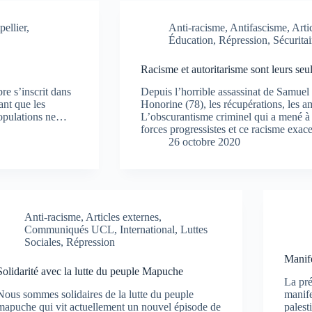
llier
,
Anti-racisme
,
Antifascisme
,
Arti
Éducation
,
Répression
,
Sécuritai
Racisme et autoritarisme sont leurs seu
re s’inscrit dans
Depuis l’horrible assassinat de Samuel
ant que les
Honorine (78), les récupérations, les a
 populations ne…
L’obscurantisme criminel qui a mené à c
forces progressistes et ce racisme exac
26 octobre 2020
Anti-racisme
,
Articles externes
,
Communiqués UCL
,
International
,
Luttes
Sociales
,
Répression
Manife
Solidarité avec la lutte du peuple Mapuche
La pré
Nous sommes solidaires de la lutte du peuple
manife
mapuche qui vit actuellement un nouvel épisode de
palest