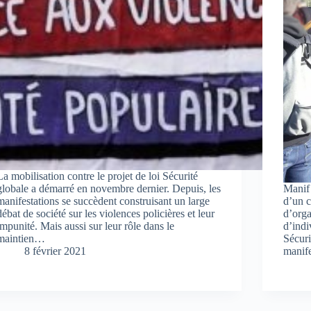
La mobilisation contre le projet de loi Sécurité
globale a démarré en novembre dernier. Depuis, les
Manif 
manifestations se succèdent construisant un large
d’un c
débat de société sur les violences policières et leur
d’orga
impunité. Mais aussi sur leur rôle dans le
d’indi
maintien…
Sécuri
8 février 2021
manife