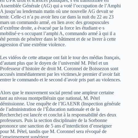
en UFR droit et sciences politiques, s’est transformée en
Assemblée Générale (AG) qui a voté l’occupation de l’Amphi
A jusqu’au lendemain matin où une nouvelle AG devait se
tenir. Celle-ci n’a pu avoir lieu car dans la nuit du 22 au 23
mars un commando armé, en lien avec des groupuscules
d’extrême droite, a évacué par la force les étudiant·e·s
mobilisé·e·s occupant l’amphi A, commando armé à qui il a
été permis de pénétrer dans le bâtiment et de se livrer à cette
agression d’une extrême violence.
Les vidéos de cette attaque ont fait le tour des médias français,
d’autant plus que le doyen de l’université M. Pétel et un
Professeur d’histoire de droit M. Coronnel de Boissezon sont
accusés immédiatement par les victimes,le premier d’avoir fait
entrer le commando et le second d’avoir pris part au violences.
Alors que le mouvement social prend une ampleur certaine
tant au niveau montpelliérain que national, M. Pétel
démissionne. Une enquête de l’IGAENR (Inspection générale
de l’administration de l’Éducation nationale et de la
Recherche) est lancée et conclut à la responsabilité des deux
professeurs. Puis la section disciplinaire de la Sorbonne
prononce une sanction de 5 ans d’interdiction d’enseigner
pour M. Pétel, tandis que M. Coronnel sera révoqué de
l’enseignement supérieur.