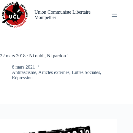
Passer
au
Union Communiste Libertaire
contenu
Montpellier
22 mars 2018 : Ni oubli, Ni pardon !
6 mars 2021
Antifascisme
,
Articles externes
,
Luttes Sociales
,
Répression