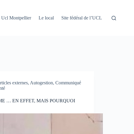
Ucl Montpellier
Le local
Site fédéral de l’UCL
rticles externes
,
Autogestion
,
Communiqué
nté
ME … EN EFFET, MAIS POURQUOI