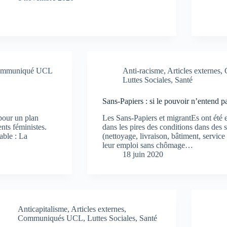
mmuniqué UCL
Anti-racisme
,
Articles externes
,
Luttes Sociales
,
Santé
Sans-Papiers : si le pouvoir n’entend pas,
 pour un plan
Les Sans-Papiers et migrantEs ont été e
nts féministes.
dans les pires des conditions dans des 
able : La
(nettoyage, livraison, bâtiment, servic
leur emploi sans chômage…
18 juin 2020
Anticapitalisme
,
Articles externes
,
Communiqués UCL
,
Luttes Sociales
,
Santé