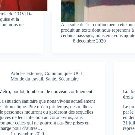
andémie de COVID-
quise et la
 dont nous ne
A la suite du 1er confinement cette an
produit un texte dont nous reprenons à
certains passages, nous en avons ajout
8 décembre 2020
Articles externes
,
Communiqués UCL
,
Monde du travail
,
Santé
,
Sécuritaire
Métro, boulot, tombeau : le nouveau confinement
Loi bi
droits
La situation sanitaire que nous vivons actuellement
est dramatique. Pire qu’au printemps, des milliers
Le pro
de personnes mourront ou garderont des séquelles
par le
graves de leur infection au coronavirus, sans
en deu
compter celles qui ne pourront pas être prises en
31 jui
charge pour d’autres…
représ
1 novembre 2020