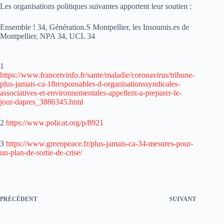
Les organisations politiques suivantes apportent leur soutien :
Ensemble ! 34, Génération.S Montpellier, les Insoumis.es de
Montpellier, NPA 34, UCL 34
1
https://www.francetvinfo.fr/sante/maladie/coronavirus/tribune-
plus-jamais-ca-18responsables-d-organisationssyndicales-
associatives-et-environnementales-appellent-a-preparer-le-
jour-dapres_3886345.html
2
https://www.policat.org/p/8921
3
https://www.greenpeace.fr/plus-jamais-ca-34-mesures-pour-
un-plan-de-sortie-de-crise/
PRÉCÉDENT
SUIVANT