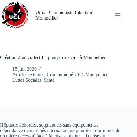
Passer
au
Union Communiste Libertaire
contenu
Montpellier
Création d’un collectif « plus jamais ça » à Montpellier
15 juin 2020
Articles externes
,
Communiqué UCL Montpellier
,
Luttes Sociales
,
Santé
Hôpitaux débordés, soignant.e.s sans équipements,
dépendance de marchés internationaux pour des fournitures de
première nécessité face à la crise sanitaire… la crise du