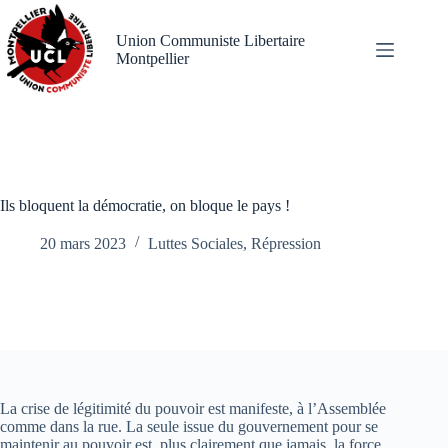
Passer
au
Union Communiste Libertaire
contenu
Montpellier
Ils bloquent la démocratie, on bloque le pays !
20 mars 2023
Luttes Sociales
,
Répression
La crise de légitimité du pouvoir est manifeste, à l’Assemblée
comme dans la rue. La seule issue du gouvernement pour se
maintenir au pouvoir est, plus clairement que jamais, la force