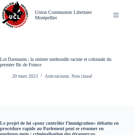
Passer
au
Union Communiste Libertaire
contenu
Montpellier
Loi Darmanin : la sinistre tambouille raciste et coloniale du
premier flic de France
20 mars 2023
Anti-racisme
,
Non classé
Le projet de loi «pour contrôler l’immigration» débattu en
procédure rapide au Parlement peut se résumer en
quelques mots : criminalisation des étranger·es,