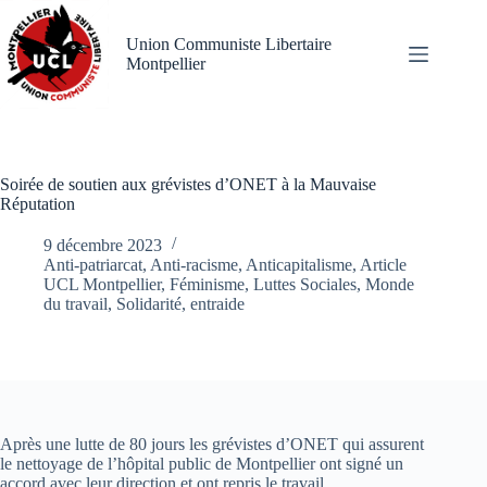
Passer
au
Union Communiste Libertaire
contenu
Montpellier
Soirée de soutien aux grévistes d’ONET à la Mauvaise
Réputation
9 décembre 2023
Anti-patriarcat
,
Anti-racisme
,
Anticapitalisme
,
Article
UCL Montpellier
,
Féminisme
,
Luttes Sociales
,
Monde
du travail
,
Solidarité, entraide
Après une lutte de 80 jours les grévistes d’ONET qui assurent
le nettoyage de l’hôpital public de Montpellier ont signé un
accord avec leur direction et ont repris le travail.