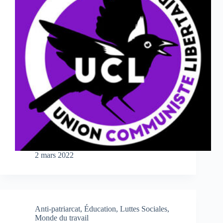
2 mars 2022
Anti-patriarcat
,
Éducation
,
Luttes Sociales
,
Monde du travail