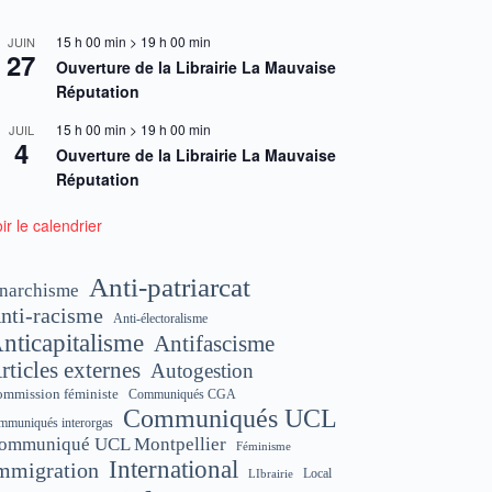
15 h 00 min
>
19 h 00 min
JUIN
27
Ouverture de la Librairie La Mauvaise
Réputation
15 h 00 min
>
19 h 00 min
JUIL
4
Ouverture de la Librairie La Mauvaise
Réputation
ir le calendrier
Anti-patriarcat
narchisme
nti-racisme
Anti-électoralisme
nticapitalisme
Antifascisme
rticles externes
Autogestion
mmission féministe
Communiqués CGA
Communiqués UCL
mmuniqués interorgas
ommuniqué UCL Montpellier
Féminisme
International
mmigration
Local
LIbrairie