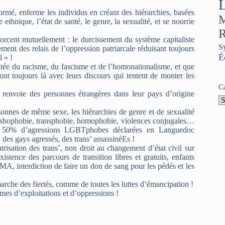
L
-normé, enferme les individus en créant des hiérarchies, basées
M
 ethnique, l’état de santé, le genre, la sexualité, et se nourrie
R
nforcent mutuellement : le durcissement du système capitaliste
S
ment des relais de l’oppression patriarcale réduisant toujours
É
l » !
ontée du racisme, du fascisme et de l’homonationalisme, et que
ont toujours là avec leurs discours qui tentent de monter les
C
et renvoie des personnes étrangères dans leur pays d’origine
onnes de même sexe, les hiérarchies de genre et de sexualité
 lesbophobie, transphobie, homophobie, violences conjugales…
 50% d’agressions LGBTphobes déclarées en Languedoc
 des gays agressés, des trans’ assassinéEs !
trisation des trans’, non droit au changement d’état civil sur
xistence des parcours de transition libres et gratuits, enfants
PMA, interdiction de faire un don de sang pour les pédés et les
marche des fiertés, comme de toutes les luttes d’émancipation !
mes d’exploitations et d’oppressions !