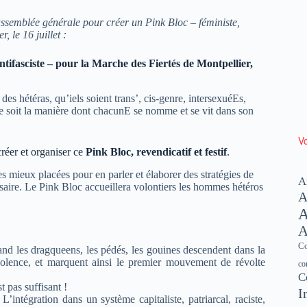
assemblée générale pour créer un Pink Bloc – féministe,
, le 16 juillet :
antifasciste – pour la Marche des Fiertés de Montpellier,
s hétéras, qu’iels soient trans’, cis-genre, intersexuéEs,
e soit la manière dont chacunE se nomme et se vit dans son
Vo
réer et organiser ce
Pink Bloc, revendicatif et festif
.
es mieux placées pour en parler et élaborer des stratégies de
A
essaire. Le Pink Bloc accueillera volontiers les hommes hétéros
A
A
A
Co
nd les dragqueens, les pédés, les gouines descendent dans la
iolence, et marquent ainsi le premier mouvement de révolte
co
C
t pas suffisant !
I
L’intégration dans un système capitaliste, patriarcal, raciste,