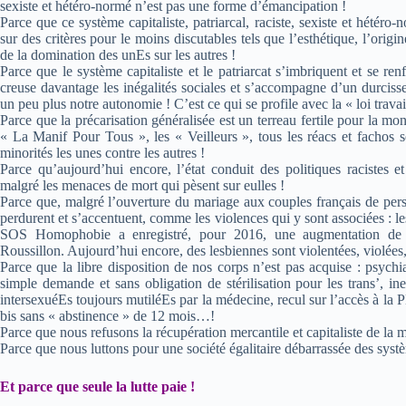
sexiste et hétéro-normé n’est pas une forme d’émancipation !
Parce que ce système capitaliste, patriarcal, raciste, sexiste et hétéro
sur des critères pour le moins discutables tels que l’esthétique, l’origine
de la domination des unEs sur les autres !
Parce que le système capitaliste et le patriarcat s’imbriquent et se re
creuse davantage les inégalités sociales et s’accompagne d’un durcisse
un peu plus notre autonomie ! C’est ce qui se profile avec la « loi travai
Parce que la précarisation généralisée est un terreau fertile pour la m
« La Manif Pour Tous », les « Veilleurs », tous les réacs et fachos s
minorités les unes contre les autres !
Parce qu’aujourd’hui encore, l’état conduit des politiques racistes 
malgré les menaces de mort qui pèsent sur eulles !
Parce que, malgré l’ouverture du mariage aux couples français de pers
perdurent et s’accentuent, comme les violences qui y sont associées :
SOS Homophobie a enregistré, pour 2016, une augmentation de
Roussillon. Aujourd’hui encore, des lesbiennes sont violentées, violées,
Parce que la libre disposition de nos corps n’est pas acquise : psychia
simple demande et sans obligation de stérilisation pour les trans’, ine
intersexuéEs toujours mutiléEs par la médecine, recul sur l’accès à la 
bis sans « abstinence » de 12 mois…!
Parce que nous refusons la récupération mercantile et capitaliste de la 
Parce que nous luttons pour une société égalitaire débarrassée des systè
Et parce que seule la lutte paie !