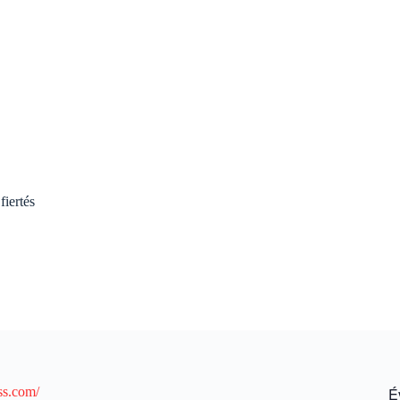
iertés
ss.com/
É