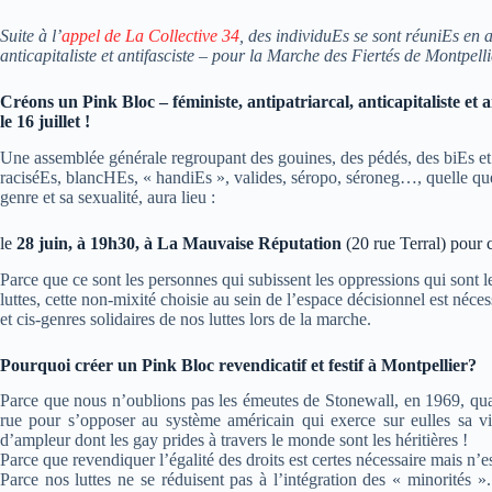
Suite à l’
appel de La Collective 34
, des individuEs se sont réuniEs en 
anticapitaliste et antifasciste – pour la Marche des Fiertés de Montpellier
Créons un Pink Bloc – féministe, antipatriarcal, anticapitaliste et 
le 16 juillet !
Une assemblée générale regroupant des gouines, des pédés, des biEs et de
raciséEs, blancHEs, « handiEs », valides, séropo, séroneg…, quelle qu
genre et sa sexualité, aura lieu :
le
28 juin, à 19h30, à La Mauvaise Réputation
(20 rue Terral) pour c
Parce que ce sont les personnes qui subissent les oppressions qui sont l
luttes, cette non-mixité choisie au sein de l’espace décisionnel est néc
et cis-genres solidaires de nos luttes lors de la marche.
Pourquoi créer un Pink Bloc revendicatif et festif à Montpellier?
Parce que nous n’oublions pas les émeutes de Stonewall, en 1969, qua
rue pour s’opposer au système américain qui exerce sur eulles sa v
d’ampleur dont les gay prides à travers le monde sont les héritières !
Parce que revendiquer l’égalité des droits est certes nécessaire mais n’es
Parce nos luttes ne se réduisent pas à l’intégration des « minorités ». 