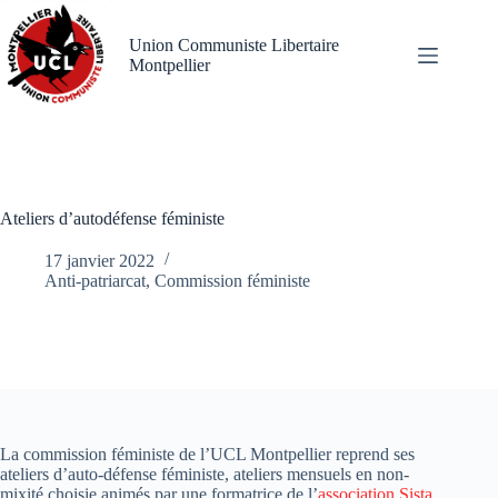
Passer
au
Union Communiste Libertaire
contenu
Montpellier
Ateliers d’autodéfense féministe
17 janvier 2022
Anti-patriarcat
,
Commission féministe
La commission féministe de l’UCL Montpellier reprend ses
ateliers d’auto-défense féministe, ateliers mensuels en non-
mixité choisie animés par une formatrice de l’
association Sista
,