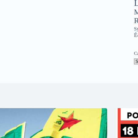
L
M
R
S
É
C