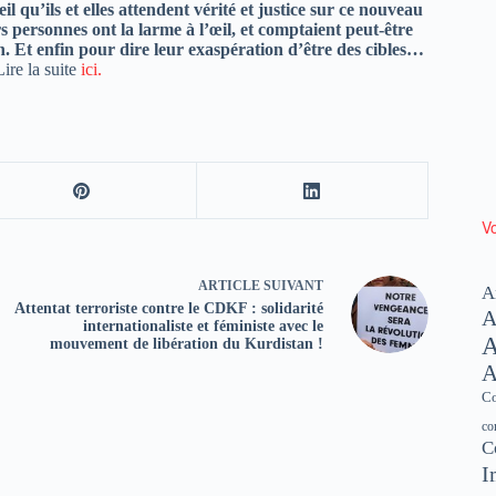
l qu’ils et elles attendent vérité et justice sur ce nouveau
 personnes ont la larme à l’œil, et comptaient peut-être
n. Et enfin pour dire leur exaspération d’être des cibles…
ire la suite
ici.
Vo
ARTICLE
SUIVANT
A
Attentat terroriste contre le CDKF : solidarité
A
internationaliste et féministe avec le
A
mouvement de libération du Kurdistan !
A
Co
co
C
I