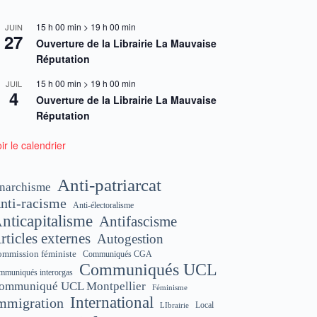
15 h 00 min
>
19 h 00 min
JUIN
27
Ouverture de la Librairie La Mauvaise
Réputation
15 h 00 min
>
19 h 00 min
JUIL
4
Ouverture de la Librairie La Mauvaise
Réputation
ir le calendrier
Anti-patriarcat
narchisme
nti-racisme
Anti-électoralisme
nticapitalisme
Antifascisme
rticles externes
Autogestion
mmission féministe
Communiqués CGA
Communiqués UCL
mmuniqués interorgas
ommuniqué UCL Montpellier
Féminisme
International
mmigration
Local
LIbrairie