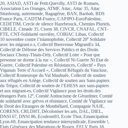
20, ASIAD, ASTI de Petit-Quevilly, ASTI de Romans,
Association Les Oranges, ATMF, Attac, Attac 35, Attac
Strasbourg, autremonde, Bagagérue, BAN, Baobab, BDS
France Paris, CADTM-France, CAPJPO-EuroPalestine,
CEDETIM, Cercle de silence Hazebrouck, Chemins Pluriels,
CIBELE, Cimade 35, Cisem 38, CIVCR, CNAFAL, CNT-
FTE, CNT-Solidarité ouvrière, COBIAC Liban, Collectif
e
10 novembre contre l’islamophobie, Collectif 20
Solidaire
avec les migrant.e.s, Collectif Bienvenue MigrantEs 34,
Collectif de Défense des Services Publics et des Droits
Sociaux Choisy-Thiais-Orly, Collectif Loire « Pour que
personne ne dorme à la rue », Collectif Ni Guerre Ni Etat de
Guerre, Collectif Palestine en Résistances, Collectif « Pays
Viganais Terre d’Accueil », Collectif Réfugiés du Vaucluse,
Collectif Romeurope du Val Maubuée, Collectif de soutien
aux réfugiés en Ariège, Collectif de soutien aux Sans-papiers
du Trégor, Collectif de soutien de l’EHESS aux sans-papiers
et aux migrant-es, Collectif Vigilance pour les droits des
e
étrangers Paris 12
, Comité Antiracisme de Gérardmer, Comité
de solidarité avec grèves et résistance, Comité de Vigilance sur
le Droit des Etrangers de Montbéliard, Compagnie NAJE,
CORENS, CRLDHT, Décoloniser les arts, DAL, DIEL,
DNSI 67, DNSI 86, Ecodrom93, Ecole Thot, Emancipation
Lyon-69, Emancipation tendance intersyndicale, Ensemble !,
Etats Généraux des Migrations de Rouen, EELV Paris 18,