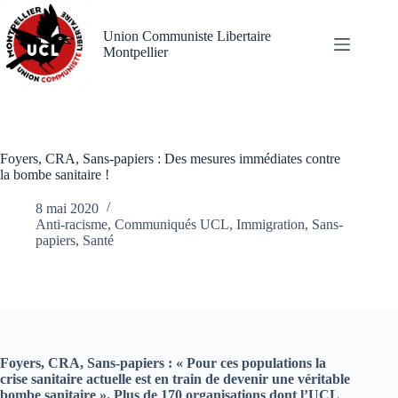
Passer
au
Union Communiste Libertaire
contenu
Montpellier
Foyers, CRA, Sans-papiers : Des mesures immédiates contre
la bombe sanitaire !
8 mai 2020
Anti-racisme
,
Communiqués UCL
,
Immigration
,
Sans-
papiers
,
Santé
Foyers, CRA, Sans-papiers : « Pour ces populations la
crise sanitaire actuelle est en train de devenir une véritable
bombe sanitaire ». Plus de 170 organisations dont l’UCL