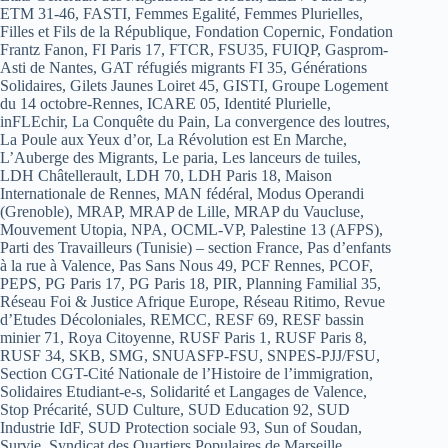
ETM 31-46, FASTI, Femmes Egalité, Femmes Plurielles,
Filles et Fils de la République, Fondation Copernic, Fondation
Frantz Fanon, FI Paris 17, FTCR, FSU35, FUIQP, Gasprom-
Asti de Nantes, GAT réfugiés migrants FI 35, Générations
Solidaires, Gilets Jaunes Loiret 45, GISTI, Groupe Logement
du 14 octobre-Rennes, ICARE 05, Identité Plurielle,
inFLEchir, La Conquête du Pain, La convergence des loutres,
La Poule aux Yeux d’or, La Révolution est En Marche,
L’Auberge des Migrants, Le paria, Les lanceurs de tuiles,
LDH Châtellerault, LDH 70, LDH Paris 18, Maison
Internationale de Rennes, MAN fédéral, Modus Operandi
(Grenoble), MRAP, MRAP de Lille, MRAP du Vaucluse,
Mouvement Utopia, NPA, OCML-VP, Palestine 13 (AFPS),
Parti des Travailleurs (Tunisie) – section France, Pas d’enfants
à la rue à Valence, Pas Sans Nous 49, PCF Rennes, PCOF,
PEPS, PG Paris 17, PG Paris 18, PIR, Planning Familial 35,
Réseau Foi & Justice Afrique Europe, Réseau Ritimo, Revue
d’Etudes Décoloniales, REMCC, RESF 69, RESF bassin
minier 71, Roya Citoyenne, RUSF Paris 1, RUSF Paris 8,
RUSF 34, SKB, SMG, SNUASFP-FSU, SNPES-PJJ/FSU,
Section CGT-Cité Nationale de l’Histoire de l’immigration,
Solidaires Etudiant-e-s, Solidarité et Langages de Valence,
Stop Précarité, SUD Culture, SUD Education 92, SUD
Industrie IdF, SUD Protection sociale 93, Sun of Soudan,
Survie, Syndicat des Quartiers Populaires de Marseille,