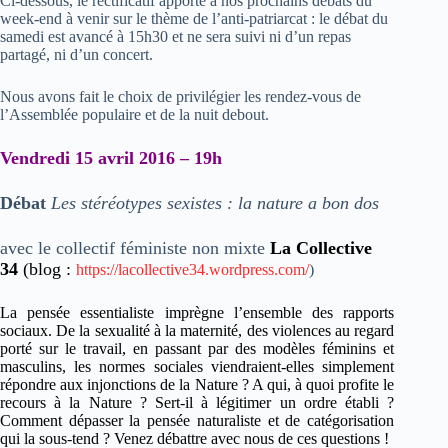
Ci-dessous, le rectificatif apporté à nos prochains débats du
week-end à venir sur le thème de l’anti-patriarcat : le débat du
samedi est avancé à 15h30 et ne sera suivi ni d’un repas
partagé, ni d’un concert.
Nous avons fait le choix de privilégier les rendez-vous de
l’Assemblée populaire et de la nuit debout.
Vendredi 15 avril 2016 – 19h
Débat
Les stéréotypes sexistes : la nature a
bon dos
avec le collectif féministe non mixte
La Collective
34
(blog :
https://lacollective34.wordpress.com/
)
La pensée essentialiste imprègne l’ensemble des rapports
sociaux. De la sexualité à la maternité, des violences au regard
porté sur le travail, en passant par des modèles féminins et
masculins, les normes sociales viendraient-elles simplement
répondre aux injonctions de la Nature ? A qui, à quoi profite le
recours à la Nature ? Sert-il à légitimer un ordre établi ?
Comment dépasser la pensée naturaliste et de catégorisation
qui la sous-tend ? Venez débattre avec nous de ces questions !