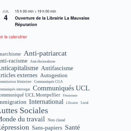
15 h 00 min
>
19 h 00 min
JUIL
4
Ouverture de la Librairie La Mauvaise
Réputation
ir le calendrier
Anti-patriarcat
narchisme
nti-racisme
Anti-électoralisme
nticapitalisme
Antifascisme
rticles externes
Autogestion
mmission féministe
Communiqués CGA
Communiqués UCL
mmuniqués interorgas
ommuniqué UCL Montpellier
Féminisme
International
mmigration
Local
LIbrairie
uttes Sociales
onde du travail
Non classé
épression
Santé
Sans-papiers