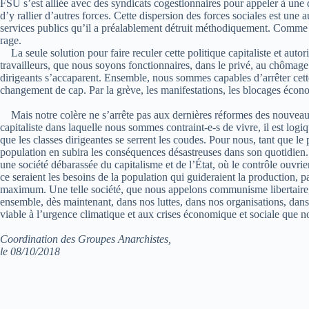
FSU s’est alliée avec des syndicats cogestionnaires pour appeler à une
d’y rallier d’autres forces. Cette dispersion des forces sociales est une 
services publics qu’il a préalablement détruit méthodiquement. Comme le
rage.
La seule solution pour faire reculer cette politique capitaliste et autorit
travailleurs, que nous soyons fonctionnaires, dans le privé, au chômage
dirigeants s’accaparent. Ensemble, nous sommes capables d’arrêter cet
changement de cap. Par la grève, les manifestations, les blocages éco
Mais notre colère ne s’arrête pas aux dernières réformes des nouveaux 
capitaliste dans laquelle nous sommes contraint-e-s de vivre, il est logiq
que les classes dirigeantes se serrent les coudes. Pour nous, tant que le
population en subira les conséquences désastreuses dans son quotidien. 
une société débarassée du capitalisme et de l’État, où le contrôle ouvrier
ce seraient les besoins de la population qui guideraient la production, pa
maximum. Une telle société, que nous appelons communisme libertaire, es
ensemble, dès maintenant, dans nos luttes, dans nos organisations, dans 
viable à l’urgence climatique et aux crises économique et sociale que n
Coordination des Groupes Anarchistes,
le 08/10/2018