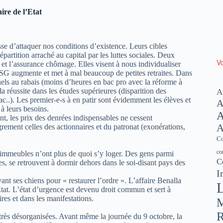
aire de l’Etat
e d’attaquer nos conditions d’existence. Leurs cibles
répartition arraché au capital par les luttes sociales. Deux
Vo
 et l’assurance chômage. Elles visent à nous individualiser
 CSG augmente et met à mal beaucoup de petites retraites. Dans
nels au rabais (moins d’heures en bac pro avec la réforme à
la réussite dans les études supérieures (disparition des
A
..). Les premier-e-s à en patir sont évidemment les élèves et
A
 à leurs besoins.
A
nt, les prix des denrées indispensables ne cessent
grement celles des actionnaires et du patronat (exonérations,
A
Co
co
s immeubles n’ont plus de quoi s’y loger. Des gens parmi
C
tes, se retrouvent à dormir dehors dans le soi-disant pays des
I
t ses chiens pour « restaurer l’ordre ». L’affaire Benalla
L
’État. L’état d’urgence est devenu droit commun et sert à
ires et dans les manifestations.
M
R
 très désorganisées. Avant même la journée du 9 octobre, la