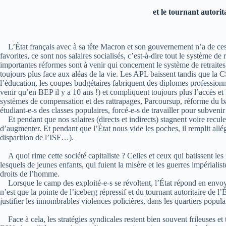
et le tournant autorit
L’État français avec à sa tête Macron et son gouvernement n’a de cess
favorites, ce sont nos salaires socialisés, c’est-à-dire tout le système de 
importantes réformes sont à venir qui concernent le système de retraites
toujours plus face aux aléas de la vie. Les APL baissent tandis que la
l’éducation, les coupes budgétaires fabriquent des diplomes profession
venir qu’en BEP il y a 10 ans !) et compliquent toujours plus l’accès et 
systèmes de compensation et des rattrapages, Parcoursup, réforme du bac
étudiant-e-s des classes populaires, forcé-e-s de travailler pour subvenir
Et pendant que nos salaires (directs et indirects) stagnent voire recule
d’augmenter. Et pendant que l’État nous vide les poches, il remplit allé
disparition de l’ISF…).
A quoi rime cette société capitaliste ? Celles et ceux qui batissent le
lesquels de jeunes enfants, qui fuient la misère et les guerres impérialis
droits de l’homme.
Lorsque le camp des exploité-e-s se révoltent, l’État répond en envoyan
n’est que la pointe de l’iceberg répressif et du tournant autoritaire de l
justifier les innombrables violences policières, dans les quartiers popula
Face à cela, les stratégies syndicales restent bien souvent frileuses et