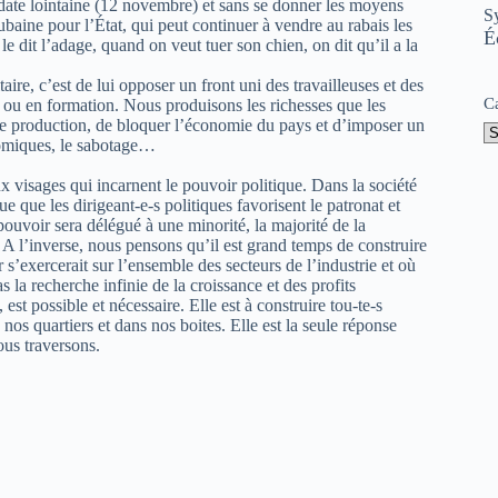
 date lointaine (12 novembre) et sans se donner les moyens
S
aubaine pour l’État, qui peut continuer à vendre au rabais les
É
 dit l’adage, quand on veut tuer son chien, on dit qu’il a la
aire, c’est de lui opposer un front uni des travailleuses et des
C
 ou en formation. Nous produisons les richesses que les
te production, de bloquer l’économie du pays et d’imposer un
nomiques, le sabotage…
visages qui incarnent le pouvoir politique. Dans la société
ue que les dirigeant-e-s politiques favorisent le patronat et
 pouvoir sera délégué à une minorité, la majorité de la
A l’inverse, nous pensons qu’il est grand temps de construire
 s’exercerait sur l’ensemble des secteurs de l’industrie et où
s la recherche infinie de la croissance et des profits
t possible et nécessaire. Elle est à construire tou-te-s
nos quartiers et dans nos boites. Elle est la seule réponse
ous traversons.