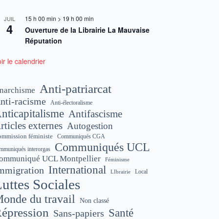
15 h 00 min
>
19 h 00 min
JUIL
4
Ouverture de la Librairie La Mauvaise
Réputation
ir le calendrier
Anti-patriarcat
narchisme
nti-racisme
Anti-électoralisme
nticapitalisme
Antifascisme
rticles externes
Autogestion
mmission féministe
Communiqués CGA
Communiqués UCL
mmuniqués interorgas
ommuniqué UCL Montpellier
Féminisme
International
mmigration
Local
LIbrairie
uttes Sociales
onde du travail
Non classé
épression
Santé
Sans-papiers