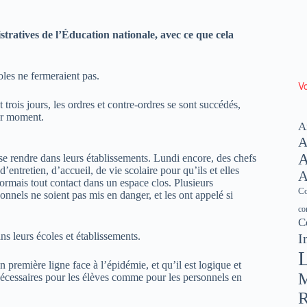
stratives de l’Éducation nationale, avec ce que cela
oles ne fermeraient pas.
Vo
trois jours, les ordres et contre-ordres se sont succédés,
ier moment.
A
A
A
t se rendre dans leurs établissements. Lundi encore, des chefs
’entretien, d’accueil, de vie scolaire pour qu’ils et elles
A
ormais tout contact dans un espace clos. Plusieurs
Co
onnels ne soient pas mis en danger, et les ont appelé si
co
C
ns leurs écoles et établissements.
I
L
en première ligne face à l’épidémie, et qu’il est logique et
M
nécessaires pour les élèves comme pour les personnels en
R