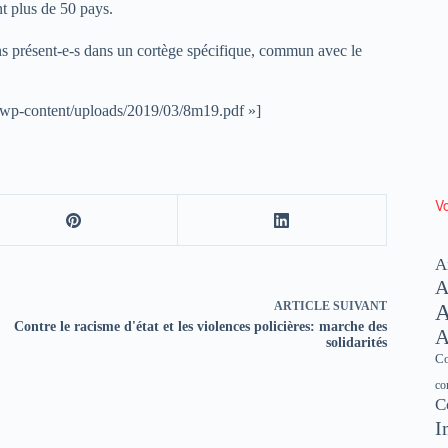
t plus de 50 pays.
s présent-e-s dans un cortège spécifique, commun avec le
g/wp-content/uploads/2019/03/8m19.pdf »]
Vo
A
A
ARTICLE
SUIVANT
A
Contre le racisme d'état et les violences policières: marche des
A
solidarités
Co
co
C
I