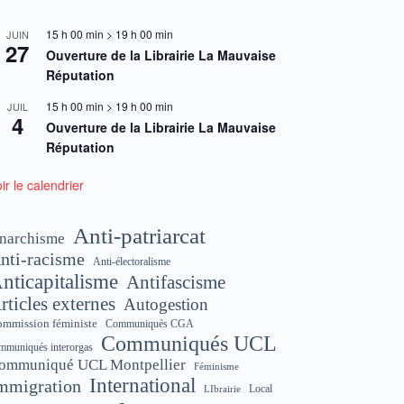
15 h 00 min
>
19 h 00 min
JUIN
27
Ouverture de la Librairie La Mauvaise
Réputation
15 h 00 min
>
19 h 00 min
JUIL
4
Ouverture de la Librairie La Mauvaise
Réputation
ir le calendrier
Anti-patriarcat
narchisme
nti-racisme
Anti-électoralisme
nticapitalisme
Antifascisme
rticles externes
Autogestion
mmission féministe
Communiqués CGA
Communiqués UCL
mmuniqués interorgas
ommuniqué UCL Montpellier
Féminisme
International
mmigration
Local
LIbrairie