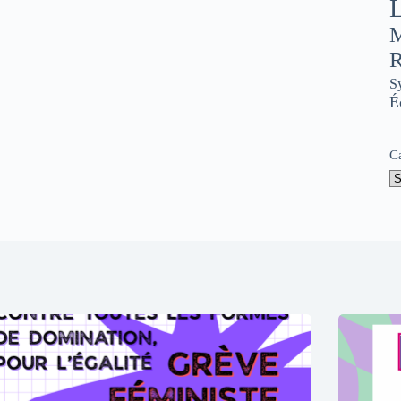
L
M
R
S
É
C