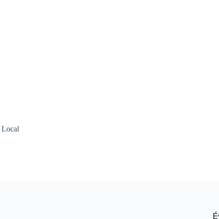
,
Local
É