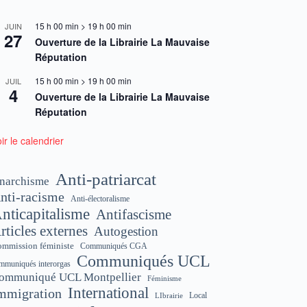
15 h 00 min
>
19 h 00 min
JUIN
27
Ouverture de la Librairie La Mauvaise
Réputation
15 h 00 min
>
19 h 00 min
JUIL
4
Ouverture de la Librairie La Mauvaise
Réputation
ir le calendrier
Anti-patriarcat
narchisme
nti-racisme
Anti-électoralisme
nticapitalisme
Antifascisme
rticles externes
Autogestion
mmission féministe
Communiqués CGA
Communiqués UCL
mmuniqués interorgas
ommuniqué UCL Montpellier
Féminisme
International
mmigration
Local
LIbrairie