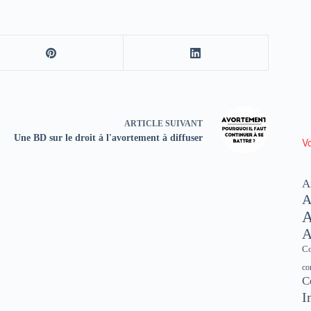
ARTICLE
SUIVANT
Une BD sur le droit à l'avortement à diffuser
Vo
A
A
A
A
Co
co
C
I