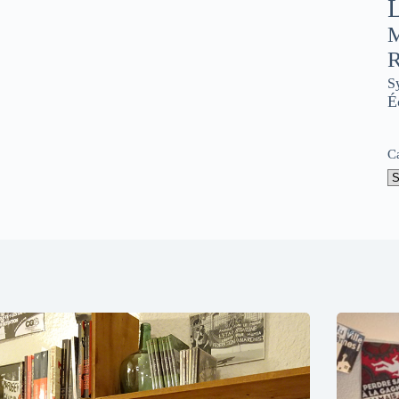
L
M
R
S
É
C