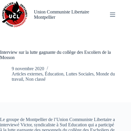
Passer
au
Union Communiste Libertaire
contenu
Montpellier
Interview sur la lutte gagnante du collège des Escoliers de la
Mosson
9 novembre 2020
Articles externes
,
Éducation
,
Luttes Sociales
,
Monde du
travail
,
Non classé
Le groupe de Montpellier de l’Union Communiste Libertaire a
interviewé Victor, syndicaliste à Sud Education qui a participé
à la lutte gagnante des personnels du collège des Escholiers de