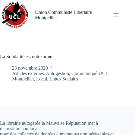
Passer
au
Union Communiste Libertaire
contenu
Montpellier
La Solidarité est notre arme!
23 novembre 2020
Articles externes
,
Autogestion
,
Communiqué UCL
Montpellier
,
Local
,
Luttes Sociales
La librairie autogérée la Mauvaise Réputation met à
disposition son local
pour des collectes de denrées alimentaires non périssables et