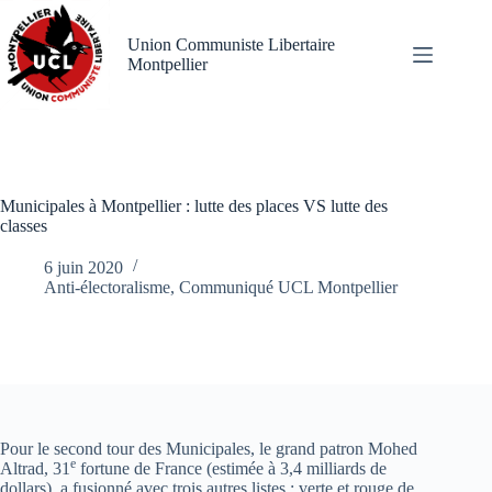
Passer
au
Union Communiste Libertaire
contenu
Montpellier
Municipales à Montpellier : lutte des places VS lutte des
classes
6 juin 2020
Anti-électoralisme
,
Communiqué UCL Montpellier
Pour le second tour des Municipales, le grand patron Mohed
e
Altrad, 31
fortune de France (estimée à 3,4 milliards de
dollars), a fusionné avec trois autres listes : verte et rouge de