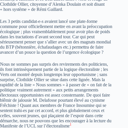
Clothilde Ollier, citoyenne d’Alenka Doulain et soit disant
« hors système » de Rémi Gaillard.
Les 3 petits candidat-e-s avaient lancé une plate-forme
commune pour officiellement mettre en avant la préoccupation
écologique ; plus vraisemblablement pour avoir plus de poids
dans les tractations d’avant second tour. Car qui peut
sérieusement penser que s’allier avec un des magnats mondial
du BTP (bétonnière, échafaudages etc.) permettra de faire
avancer d’un pouce la question de l’urgence écologique ?
Nous ne sommes pas surpris des revirements des politiciens,
ils font intrinsèquement partie de la logique électoraliste ; les
Verts ont montré depuis longtemps leur opportunisme ; sans
surprise, Clothilde Ollier se situe dans cette lignée. Mais la
rapidité de la liste « Nous sommes » à passer de « on fait de la
politique vraiment autrement » aux petits arrangements
électoraux opportunistes est assez consternante. De quoi faire
blêmir de jalousie M. Delafosse pourtant élevé au cynisme
Frêchiste ! Quant aux membres de France Insoumise qui se
sentent trahi-es par cet accord, et plus globalement ceux et
celles, souvent jeunes, qui plaçaient de l’espoir dans cette
démarche, nous ne pouvons que les encourager à la lecture du
1
Manifeste de l’UCL sur l’électoralisme