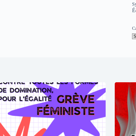
S
É
C