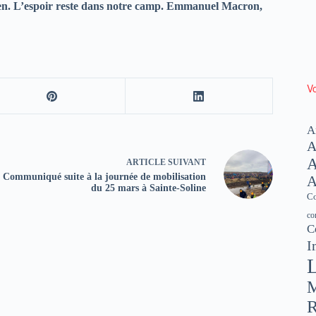
rien. L’espoir reste dans notre camp. Emmanuel Macron,
Vo
A
A
A
ARTICLE
SUIVANT
Communiqué suite à la journée de mobilisation
A
du 25 mars à Sainte-Soline
Co
co
C
I
L
M
R