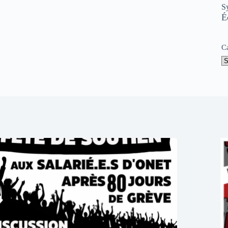
S
É
C