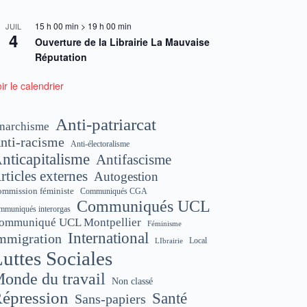
15 h 00 min
>
19 h 00 min
JUIL
4
Ouverture de la Librairie La Mauvaise
Réputation
ir le calendrier
Anti-patriarcat
narchisme
nti-racisme
Anti-électoralisme
nticapitalisme
Antifascisme
rticles externes
Autogestion
mmission féministe
Communiqués CGA
Communiqués UCL
mmuniqués interorgas
ommuniqué UCL Montpellier
Féminisme
International
mmigration
Local
LIbrairie
uttes Sociales
onde du travail
Non classé
épression
Santé
Sans-papiers