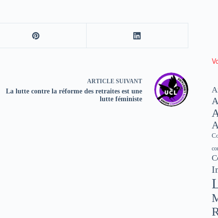
Vo
ARTICLE
SUIVANT
A
La lutte contre la réforme des retraites est une
lutte féministe
A
A
A
Co
co
C
I
L
M
R