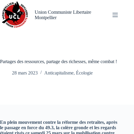
Passer
au
Union Communiste Libertaire
contenu
Montpellier
Partages des ressources, partage des richesses, même combat !
28 mars 2023
Anticapitalisme
,
Écologie
En plein mouvement contre la réforme des retraites, après
le passage en force du 49.3, la colère gronde et les regards
étaient rivés ce samedi 25 mars sur la mobilisation contre